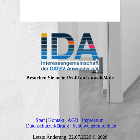
Besuchen Sie mein Profil auf anwalt24.de
Start
|
Kontakt
|
AGB
|
Impressum
|
Datenschutzerklärung
|
Seite weiterempfehlen
Letzte Änderung: 22.07.2026 © 2026