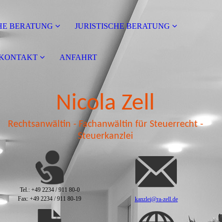
HE BERATUNG
JURISTISCHE BERATUNG
KONTAKT
ANFAHRT
Nicola Zell
Rechtsanwältin - Fachanwältin für Steuerrecht -
Steuerkanzlei
Tel.: +49 2234 / 911 80-0
Fax: +49 2234 / 911 80-19
kanzlei@ra-zell.de