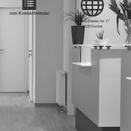
zum Kon­takt­for­mu­lar
Gottlieb-Daimler-Str. 17
50226 Frechen