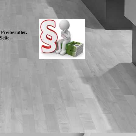
Freiberufler.
eite.