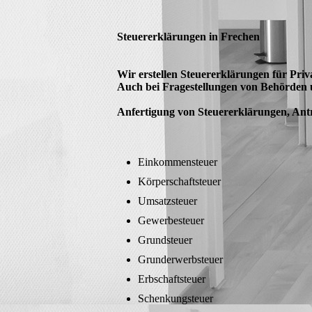
Steuererklärungen in Frechen
Wir erstellen Steuererklärungen für Priv
Auch bei Fragestellungen von Behörden 
Anfertigung von Steuererklärungen, Ant
Einkommensteuer
Körperschaftsteuer
Umsatzsteuer
Gewerbesteuer
Grundsteuer
Grunderwerbsteuer
Erbschaftsteuer
Schenkungsteuer