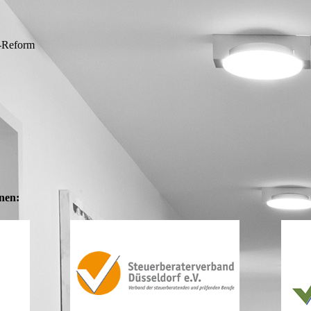
r-Reform
onen: